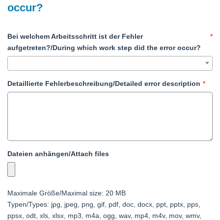
occur?
Bei welchem Arbeitsschritt ist der Fehler
*
aufgetreten?/During which work step did the error occur?
Detaillierte Fehlerbeschreibung/Detailed error description
*
Dateien anhängen/Attach files
Maximale Größe/Maximal size: 20 MB
Typen/Types: jpg, jpeg, png, gif, pdf, doc, docx, ppt, pptx, pps,
ppsx, odt, xls, xlsx, mp3, m4a, ogg, wav, mp4, m4v, mov, wmv,